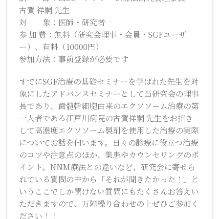
古賀 祥嗣 先生
対 象：医師・研究者
参 加 費：無料（研究会理事・会員・SGFユーザ
ー）、有料（10000円）
参加方法：事前登録が必要です
すでにSGF治療の基礎セミナーを学ばれた先生を対
象にしたアドバンスセミナーとして当研究会の理事
長であり、歯髄幹細胞由来のエクソソーム治療の第
一人者である江戸川病院の古賀祥嗣 先生をお招き
して高濃度エクソソーム製剤を使用した治療の実際
についてお話を伺います。日々の診療に役立つ治療
のコツや注意点のほか、集患やカウンセリングのポ
イント、NNM療法との違いなど、研究会に寄せら
れている質問の中から「それが聞きたかった！」と
いうここでしか聞けない質問にもたくさんお答えい
ただきますので、万障繰り合わせの上ぜひご参加く
ださい！！